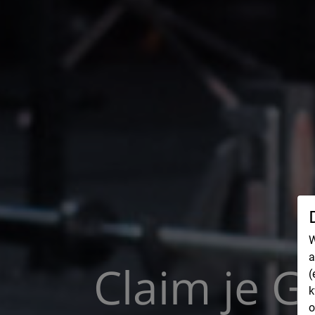
W
a
Claim je G
(
k
o