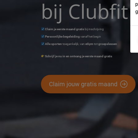
bij Clubfi
p
g
Claim je eerste maand gratis
bij inschrijving
Persoonlijke begeleiding
vanaf het begin
Alle sporten
toegankelijk, van
eGym
tot
groepslessen
Schrijf je nu in en ontvang je eerste maand gratis
Claim jouw gratis maand