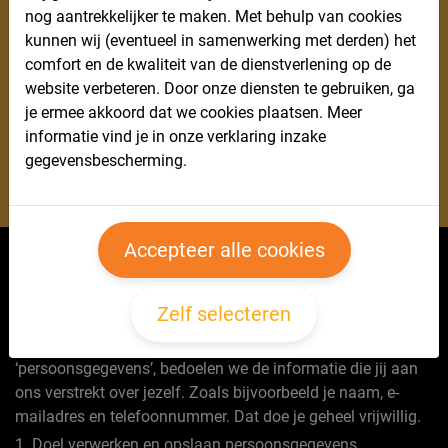
nog aantrekkelijker te maken. Met behulp van cookies
kunnen wij (eventueel in samenwerking met derden) het
comfort en de kwaliteit van de dienstverlening op de
website verbeteren. Door onze diensten te gebruiken, ga
je ermee akkoord dat we cookies plaatsen. Meer
informatie vind je in onze verklaring inzake
gegevensbescherming.
Accepteer alle cookies
Dit is de privacyverklaring van: Clubfit gevestigd aan de
Parkweg 159, 7545 MV in Enschede. Voor vragen of
Zelf selecteren
contact kun je mailen met info@clubfitenschede.nl.
Waar we in dit privacyverklaring verwijzen naar
‘persoonsgegevens’, bedoelen we de informatie die jij aan
ons verstrekt over jezelf. Zoals bijvoorbeeld je naam, e-
mailadres en telefoonnummer. Dat doe je geheel vrijwillig.
1. Doel verwerken en opslaan persoonsgegevens