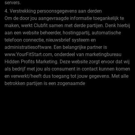
servers.
4. Verstrekking persoonsgegevens aan derden
Om de door jou aangevraagde informatie toegankelijk te
maken, werkt Clubfit samen met derde partijen. Denk hierbij
aan een website beheerder, hostingpartij, automatische
telefoon connectie, nieuwsbrief systeem en
administratiesoftware. Een belangrijke partner is
www.YourFitStart.com, onderdeel van marketingbureau
Hidden Profits Marketing. Deze website zorgt ervoor dat wij
als bedrijf met jou als consument in contact kunnen komen
en verwerkt/heeft dus toegang tot jouw gegevens. Met alle
betrokken partijen is een zogenaamde
Verwerkersovereenkomst afgesloten. Via deze
overeenkomst is o.a. de veiligheid en het tijdig wissen van
van jouw persoonsgegevens gewaarborgd.
5. Recht op inzage, rectificatie, intrekken of wissen van de
persoonsgegevens
Graag wijzen we je op de mogelijkheid om op verzoek de